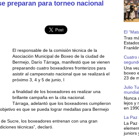
e preparan para torneo nacional
El “Mat
Tras má
Estados
Frankli
El responsable de la comisión técnica de la
Asociación Municipal de Boxeo de la ciudad de
Cuatro 
Bermejo, Darío Tárraga, manifestó que se vienen
segund
preparando cuatro boxeadores fronterizos para
Una vez
boxeo e
asistir al campeonato nacional que se realizará el
23 de m
próximo 3, 4 y 5 de junio, l
Julio T
a finalidad de los boxeadores es realizar una
mundial
brillante campaña en la cita nacional.
Nunca a
lejos y
Tárraga, adelantó que los boxeadores cumplieron
en 1990
objetivo es que se pueda lograr medallas para Bermejo
La Paz 
d de Sucre, los boxeadores entrenan con una gran
La Paz 
diciones técnicas”, declaró.
element
juniors 