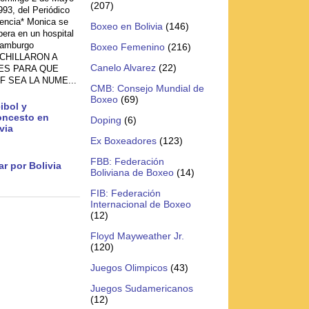
(207)
993, del Periódico
encia* Monica se
Boxeo en Bolivia
(146)
pera en un hospital
amburgo
Boxeo Femenino
(216)
CHILLARON A
Canelo Alvarez
(22)
ES PARA QUE
F SEA LA NUME...
CMB: Consejo Mundial de
Boxeo
(69)
ibol y
oncesto en
Doping
(6)
via
Ex Boxeadores
(123)
FBB: Federación
r por Bolivia
Boliviana de Boxeo
(14)
FIB: Federación
Internacional de Boxeo
(12)
Floyd Mayweather Jr.
(120)
Juegos Olimpicos
(43)
Juegos Sudamericanos
(12)