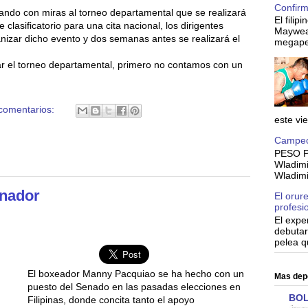
Confir
nando con miras al torneo departamental que se realizará
El fili
clasificatorio para una cita nacional, los dirigentes
Mayweat
nizar dicho evento y dos semanas antes se realizará el
megapel
 el torneo departamental, primero no contamos con un
comentarios:
este vie
Campeo
PESO P
Wladimir
Wladimi
enador
El orur
profesi
El expe
debutar
pelea q
El boxeador Manny Pacquiao se ha hecho con un
Mas dep
puesto del Senado en las pasadas elecciones en
BOL
Filipinas, donde concita tanto el apoyo