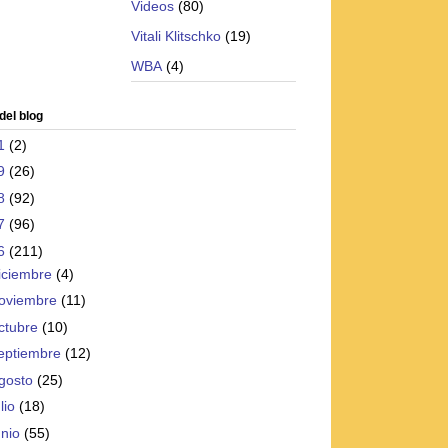
Videos
(80)
Vitali Klitschko
(19)
WBA
(4)
del blog
1
(2)
9
(26)
8
(92)
7
(96)
6
(211)
iciembre
(4)
oviembre
(11)
ctubre
(10)
eptiembre
(12)
gosto
(25)
ulio
(18)
unio
(55)