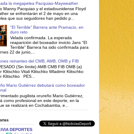
mada la megapelea Pacquiao-Mayweather
pino Manny Pacquiao y el estadounidense Floyd
her se enfrentarán el 2 de mayo en una
ea que sus seguidores han pedido p...
“El Terrible” Barrera ante Pramacio, en
duro reto
Velada confirmada. La esperada
reaparición del boxeador invicto Jans “El
Terrible” Barrera ha sido confirmada para
rnes 22 de junio,...
nes reinantes del CMB, AMB, OMB y FIB
ESADO (Sin límite) AMB CMB FIB OMB (a)
 Klitschko Vitali Klitschko Wladimir Klitschko
r Klitschko PES...
eño Mario Gutiérrez debutará como boxeador
onal
rimentado pugilista orureño Mario Gutiérrez,
á como profesional en este deporte, en la
ue se realizará en Cochabamba, e...
ortes
IVIA DEPORTES