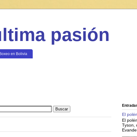
ultima pasión
Boxeo en Bolivia
Entrada
El polé
El pol
Tyson, 
Evander