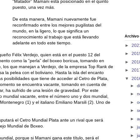
“Matador” Mamani está posicionado en el quinto
puesto, una vez más.
De esta manera, Mamani nuevamente fue
reconfirmado entre los mejores pugilistas del
mundo, en la ligero, lo que significa un
Archivo 
reconocimiento al trabajo que está llevando
adelante en todo este tiempo.
►
202
►
201
ueño Félix Verdejo, quien está en el puesto 12 del
ento como la “perla” del boxeo boricua, tomando en
►
201
vo, los que manejan a Verdejo, de la empresa Top Rank de
►
201
la pelea con el boliviano. Hasta la isla del encanto
▼
201
 posibilidades que tiene de acceder al Cetro de Plata,
 momento se encuentra vacante, tomando en cuenta de
►
d
lar, ha sufrido de una lesión de gravedad. Por este
►
n
tulo mundial vacante, entre el número uno y dos mundial,
►
o
ntenegro (1) y el italiano Emiliano Marsili (2). Uno de
►
s
►
a
putará el Cetro Mundial Plata ante un rival que será
sejo Mundial de Boxeo.
►
j
►
j
 mundial, porque si Mamani gana este título, será el