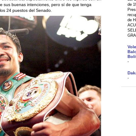
de 1
de sus buenas intenciones, pero sí de que tenga
Pres
los 24 puestos del Senado.
recu
de H
ACU
SEL
GRA
Vole
Bal
Boli
-
Daka
-