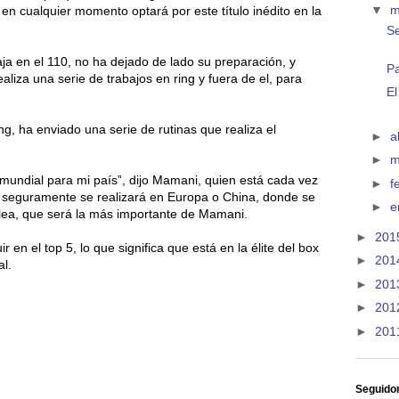
▼
m
n cualquier momento optará por este título inédito en la
Se
aja en el 110, no ha dejado de lado su preparación, y
Pa
liza una serie de trabajos en ring y fuera de el, para
El
, ha enviado una serie de rutinas que realiza el
►
a
►
m
o mundial para mi país”, dijo Mamani, quien está cada vez
►
f
a seguramente se realizará en Europa o China, donde se
►
e
pelea, que será la más importante de Mamani.
►
201
 en el top 5, lo que significa que está en la élite del box
►
201
al.
►
201
►
201
►
201
Seguido