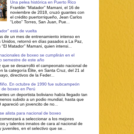
Una pelea histórica en Puerto Rico
Franklin “Matador” Mamani, el 16 de
noviembre de 2018, cruzó guantes con
el crédito puertorriqueño, Jean Carlos
“Lobo” Torres, San Juan, Pue...
ador” está de vuelta
s de un mes de entrenamiento intenso en
 Unidos, retornó en días pasados a La Paz,
n “El Matador” Mamani, quien intensi...
nacionales de boxeo se cumplirán en el
o semestre de este año
 que se desarrolló el campeonato nacional de
n la categoría Élite, en Santa Cruz, del 21 al
ayo, directivos de la Feder...
ufiño. En octubre de 1990 fue subcampeón
 de boxeo en Perú
ntes un deportista boliviano había llegado tan
 menos subido a un podio mundial, hasta que
 apareció un jovencito de no...
se alista para nacional de boxeo
comenzará a seleccionar a los mejores
os y talentos innatos de cara al nacional de
y juveniles, en el selectivo que se...