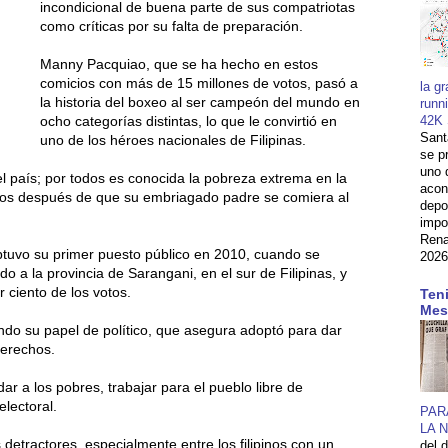
incondicional de buena parte de sus compatriotas
como críticas por su falta de preparación.
Manny Pacquiao, que se ha hecho en estos
comicios con más de 15 millones de votos, pasó a
la gr
la historia del boxeo al ser campeón del mundo en
runn
42K 
ocho categorías distintas, lo que le convirtió en
Sant
uno de los héroes nacionales de Filipinas.
se p
uno 
l país; por todos es conocida la pobreza extrema en la
acon
ños después de que su embriagado padre se comiera al
depo
impo
Rena
obtuvo su primer puesto público en 2010, cuando se
2026
o a la provincia de Sarangani, en el sur de Filipinas, y
 ciento de los votos.
Teni
Mes
do su papel de político, que asegura adoptó para dar
derechos.
ar a los pobres, trabajar para el pueblo libre de
lectoral.
PAR
LA 
tractores, especialmente entre los filipinos con un
del 