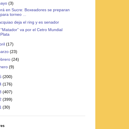
ayo
(3)
rá en Sucre: Boxeadores se preparan
para torneo ...
cquiao deja el ring y es senador
 “Matador” va por el Cetro Mundial
Plata
bril
(17)
arzo
(23)
ebrero
(24)
nero
(9)
5
(200)
4
(176)
3
(407)
2
(399)
1
(30)
res