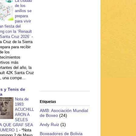
La ciudad
de los
anillos se
prepara
para vivir
an fiesta del
ing con la ¨Renault
Santa Cruz 2026¨
-
a Cruz de la Sierra
repara para recibir
de los
tecimientos
rtivos más
rtantes del año, la
ult 42K Santa Cruz
, una compe...
s y Tenis de
a
Nota de
Etiquetas
1993:
ACUCHILL
AMB: Asociación Mundial
ARON A
de Boxeo
(24)
SELES
Andy Ruiz
(1)
A QUE GRAF SEA
NUMERO 1
-
*Nota
Boxeadores de Bolivia
domingo 2 de Mayo